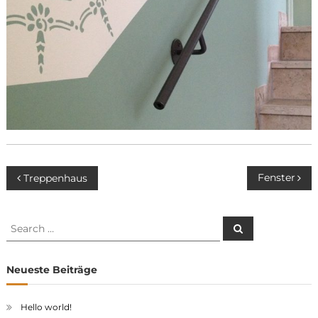
Beitragsnavigation
Fenster
Treppenhaus
Search
Search
for:
Neueste Beiträge
Hello world!