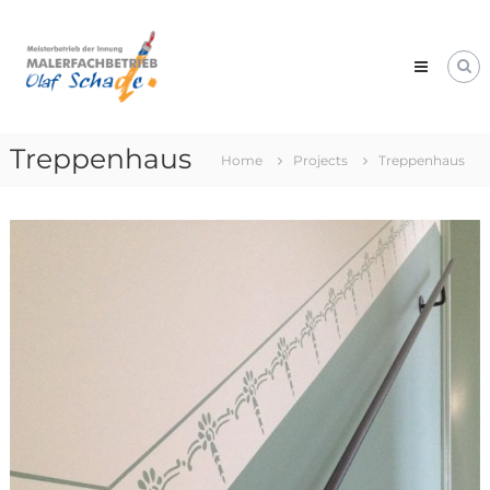
Skip
Malerfachbetrieb
to
Olaf
content
Schade
Professionelles
Malerhandwerk
Treppenhaus
Home
Projects
Treppenhaus