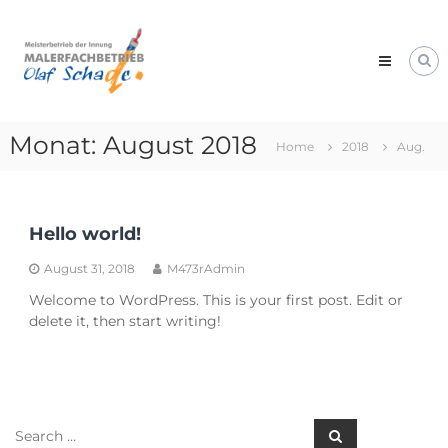
Skip
Malerfachbetrieb
to
Olaf
content
Schade
Professionelles
Malerhandwerk
Monat:
August 2018
Home
2018
Aug.
Hello world!
August 31, 2018
M473rAdmin
Welcome to WordPress. This is your first post. Edit or
delete it, then start writing!
Search
Search