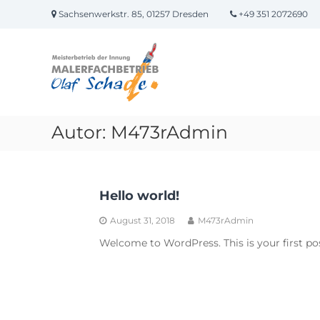
Skip
Sachsenwerkstr. 85, 01257 Dresden
+49 351 2072690
to
content
Malerfachbetrieb
Olaf
Schade
Professionelles
Malerhandwerk
Autor:
M473rAdmin
Hello world!
August 31, 2018
M473rAdmin
Welcome to WordPress. This is your first post.