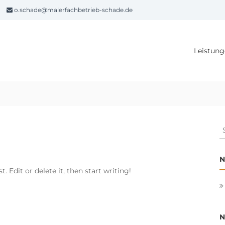
o.schade@malerfachbetrieb-schade.de
Leistun
S
fo
N
 Edit or delete it, then start writing!
N