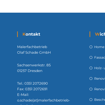
Kontakt
Wi
Malerfachbetrieb
Home
Olaf Schade GmbH
Fassad
Sachsenwerkstr. 85
Holz- 
01257 Dresden
Renov
Tel.: 0351 2072690
Fax: 0351 2072691
Renov
E-Mail:
Besch
o.schade{at}malerfachbetrieb-