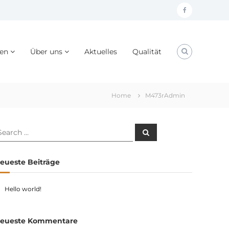
facebook
gen
Über uns
Aktuelles
Qualität
Home
M473rAdmin
earch
Search
r:
eueste Beiträge
Hello world!
eueste Kommentare