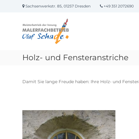
Skip
Sachsenwerkstr. 85, 01257 Dresden
+49 351 2072690
to
content
Malerfachbetrieb
Olaf
Schade
Professionelles
Malerhandwerk
Holz- und Fensteranstriche
Damit Sie lange Freude haben: Ihre Holz- und Fenster