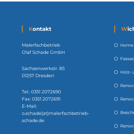
Kontakt
Wi
Malerfachbetrieb
Home
Olaf Schade GmbH
Fassad
Sachsenwerkstr. 85
Holz- 
01257 Dresden
Renov
Tel.: 0351 2072690
Fax: 0351 2072691
Renov
E-Mail:
Besch
o.schade{at}malerfachbetrieb-
schade.de
Renovi