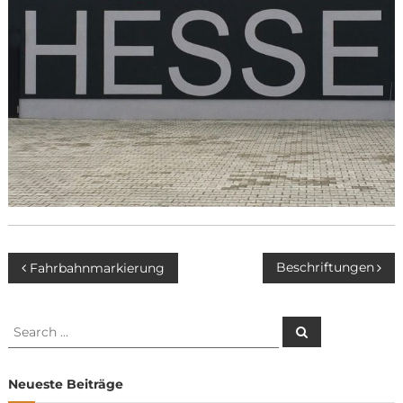
Beitragsnavigation
Beschriftungen
Fahrbahnmarkierung
Search
Search
for:
Neueste Beiträge